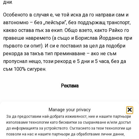
дни.
Особеното в случая е, че той иска да го направи сам и
автономно – без „пейсъри“, без поддържащ транспорт,
какво остава пък за екип. Общо взето, както Райко го
правеше навремето (а също и Борислав Йорданов при
първото си опит). И си е поставил за цел да подобри
рекорда за такъв тип преминаване – ако не съм
пропуснал нещо, този рекорд е 5 дни и 5 часа, без да
съм 100% сигурен.
Реклама
Който желае да следи напредъка на Камен, може да се
Manage your privacy
присъедини към това събитие във Facebook:
За да предоставим най-добрата изживяност, ние и нашите партньори
https://www.facebook.com/events/329353635129111/
. Там
използваме технологии като бисквитки за съхраняване и/или достъп
ще намерите и този линк:
до информацията за устройството. Съгласието за тези технологии ще
позволи на нас и нашите партньори да обработваме лични данни,
https://gps.tracksport.eu/map/do-tam-i-otvd-velo-e3-solo-