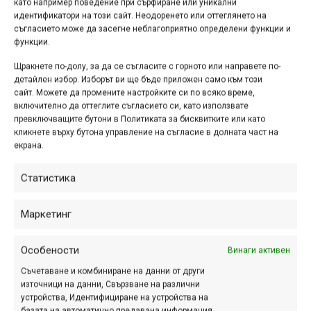
като например поведение при сърфиране или уникални
kamen-tonchev-2020
. Чрез него можете да виждате (чрез
идентификатори на този сайт. Неодоренето или оттеглянето на
неговия GPS тракер) къде точно по маршрута се намира
съгласието може да засегне неблагоприятно определени функции и
функции.
Камен, но имайте предвид, че на това не може да се
разчита 100%, защото още през първия ден батерията на
Щракнете по-долу, за да се съгласите с горното или направете по-
тракера беше свършила и точката беше замръзнала за
детайлен избор. Изборът ви ще бъде приложен само към този
сайт. Можете да промените настройките си по всяко време,
няколко часа на едно и също място.
включително да оттеглите съгласието си, като използвате
превключващите бутони в Политиката за бисквитките или като
Успех, Тончев!
кликнете върху бутона управление на съгласие в долната част на
екрана.
Статистика
Етикети:
Камен Тончев
Навигация
Маркетинг
Предишна
Следваща
Особености
Винаги активен
Съчетаване и комбиниране на данни от други
източници на данни, Свързване на различни
устройства, Идентифициране на устройства на
ПАРТНЬОРИ
базата на автоматично предавана информация.