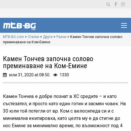
MTB-BG.com
>
Статии
>
Други
>
Разни
>
Камен Тончев започна солово
преминаване на Ком-Емине
Камен Тончев започна солово
преминаване на Ком-Емине
юли 31, 2020 at 08:50.
1330
Камен Тончев е добре познат в ХС средите – и като
състезател, и просто като един готин и засмян човек. На
30 юли той потегли от вр. Ком с велосипеда си и с
минимална екипировка, като целта му е да стигне до
нос Емине за минимално време, по възможност под 4