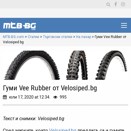
MTB-BG.com
>
Статии
>
Търговски статии
>
На пазар
>
Гуми Vee Rubber от
Velosiped.bg
Гуми Vee Rubber от Velosiped.bg
юли 17, 2020 at 12:34.
995
Текст и снимки: Velosiped.bg
Сред марките, които
Velosiped.bg
предлага, са и гумите