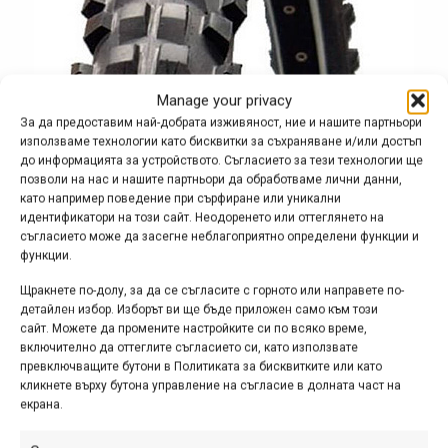
Manage your privacy
За да предоставим най-добрата изживяност, ние и нашите партньори
използваме технологии като бисквитки за съхраняване и/или достъп
до информацията за устройството. Съгласието за тези технологии ще
позволи на нас и нашите партньори да обработваме лични данни,
като например поведение при сърфиране или уникални
идентификатори на този сайт. Неодоренето или оттеглянето на
съгласието може да засегне неблагоприятно определени функции и
функции.
Изключително надеждна дори при мокра настилка, кал
Щракнете по-долу, за да се съгласите с горното или направете по-
детайлен избор. Изборът ви ще бъде приложен само към този
или камъни.
сайт. Можете да промените настройките си по всяко време,
включително да оттеглите съгласието си, като използвате
https://velosiped.bg/catalogsearch/result/?q=STOUT
превключващите бутони в Политиката за бисквитките или като
кликнете върху бутона управление на съгласие в долната част на
Vee Rubber Boxer
екрана.