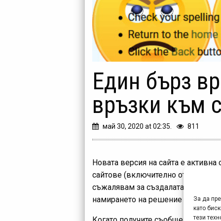
Един бърз вр
връзки към 
май 30, 2020 at 02:35.
811
Новата версия на сайта е активна
сайтове (включително от МТБ Спра
съжалявам за създалата се ситуаци
намирането на решение за автомат
За да пр
като биск
тези техн
Когато получите съобщение от типа