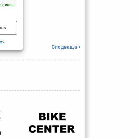
активен
ons
кти
Следваща