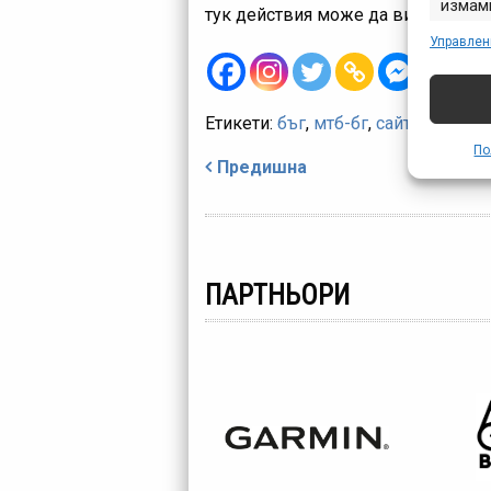
измами
тук действия може да ви помогнат
предст
Управлен
съобщ
Етикети:
бъг
,
мтб-бг
,
сайт
Навигация
По
Предишна
ПАРТНЬОРИ