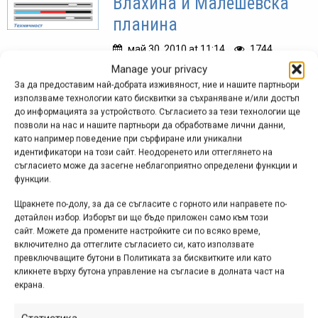
Влахина и Малешевска
планина
май 30, 2010 at 11:14.
1744
Manage your privacy
Тази GPS следа бе записана по
За да предоставим най-добрата изживяност, ние и нашите партньори
време на едно чудесно каране из
използваме технологии като бисквитки за съхраняване и/или достъп
две от слабо посещаваните и почти
до информацията за устройството. Съгласието за тези технологии ще
позволи на нас и нашите партньори да обработваме лични данни,
непознати погранични планини –
като например поведение при сърфиране или уникални
Влахина и Малешевска. Описание на
идентификатори на този сайт. Неодоренето или оттеглянето на
нашите премеждия по...
съгласието може да засегне неблагоприятно определени функции и
функции.
Щракнете по-долу, за да се съгласите с горното или направете по-
детайлен избор. Изборът ви ще бъде приложен само към този
Кремиковци – Сеславци
сайт. Можете да промените настройките си по всяко време,
включително да оттеглите съгласието си, като използвате
май 25, 2010 at 14:35.
960
превключващите бутони в Политиката за бисквитките или като
кликнете върху бутона управление на съгласие в долната част на
Тази GPS следа може да се
екрана.
разглежда като малко по-различен