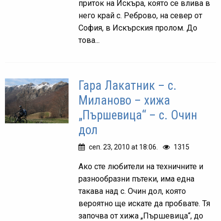
приток на Искъра, която се влива в
него край с. Реброво, на север от
София, в Искърския пролом. До
това...
Гара Лакатник – с.
Миланово – хижа
„Пършевица“ – с. Очин
дол
сеп. 23, 2010 at 18:06.
1315
Ако сте любители на техничните и
разнообразни пътеки, има една
такава над с. Очин дол, която
вероятно ще искате да пробвате. Тя
започва от хижа „Пършевица“, до