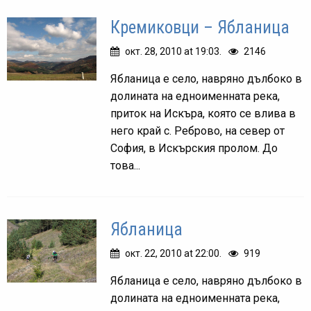
Кремиковци – Ябланица
окт. 28, 2010 at 19:03.
2146
Ябланица е село, навряно дълбоко в
долината на едноименната река,
приток на Искъра, която се влива в
него край с. Реброво, на север от
София, в Искърския пролом. До
това...
Ябланица
окт. 22, 2010 at 22:00.
919
Ябланица е село, навряно дълбоко в
долината на едноименната река,