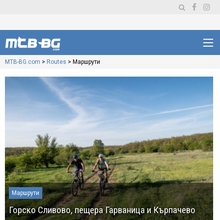
MTB-BG.com
>
Routes
>
Маршрути
Маршрути
Горско Сливово, пещера Гарваница и Кърпачево