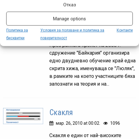
Отказ
Чибаовци – Искрец –
Manage options
Бучин проход – Чибаовци
Политика за
Условия за ползване и политика за
Контакти
апр. 29, 2010 at 19:58.
1179
бисквитки
поверителност
През ранната пролет на 2008 г.
сдружение "Байкария" организира
едно двудневно обучение край една
скрита хижа, именуваща се "Люляк",
в рамките на което участниците бяха
запознати на теория и на...
Скакля
мар. 26, 2010 at 00:02.
1096
Скакля е един от най-високите