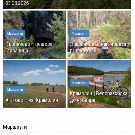
03.08.2026
Маршрути
Маршрути
Кърпачево – пещера
„Пашаница“ е най-новата
Гарваница
пътека край...
Маршрути
Маршрути
Крамолин | Велоразходка
Агатово – яз. Крамолин
до язовира
Маршрути