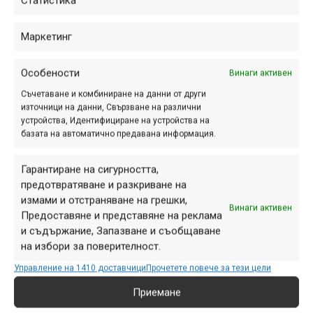
Статистика
вариант на маршрута "Сеславци 3".
Тук началната и крайна точка е
Кремиковския манастир, карането е
Маркетинг
по-дълго и включва една билна...
Особености
Винаги активен
Съчетаване и комбиниране на данни от други
източници на данни, Свързване на различни
Локорско – Кремиковци –
устройства, Идентифициране на устройства на
Локорско
базата на автоматично предавана информация.
май 20, 2010 at 22:53.
928
Гарантиране на сигурността,
предотвратяване и разкриване на
Това е един маршрут, който е
измами и отстраняване на грешки,
алтернатива на два други, които
Винаги активен
Предоставяне и представяне на реклама
вече са публикувани в сайта.
и съдържание, Запазване и съобщаване
Всъщност може да бъде
на избори за поверителност.
разглеждан като вариация на това
Управление на 1410 доставчици
Прочетете повече за тези цели
каране, само че е по-къс...
Приемане