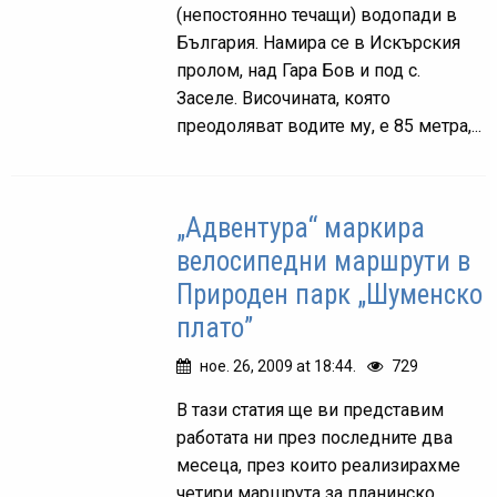
(непостоянно течащи) водопади в
България. Намира се в Искърския
пролом, над Гара Бов и под с.
Заселе. Височината, която
преодоляват водите му, е 85 метра,...
„Адвентура“ маркира
велосипедни маршрути в
Природен парк „Шуменско
плато”
ное. 26, 2009 at 18:44.
729
В тази статия ще ви представим
работата ни през последните два
месеца, през които реализирахме
четири маршрута за планинско